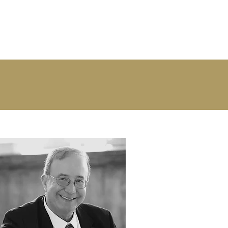
משרד משפחה גירושין וידועים
בציבור ד"ר אמנון בן דרור ושות'