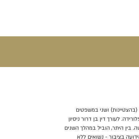
03-6958163
יצירת קשר
יד 1948, בעל תואר ראשון (בהצטיינות) ושני במשפטים
ברסיטת ת"א, ודוקטורט (Ph.D) מאוניברסיטת AIU, פלורידה. לעורך דין בן דרור ניסיון
ה. בין היתר, הוביל במהלך השנים
ועה בציבור - נשואים ללא