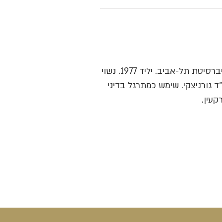
בעל תואר ראשון במשפטים (LL.B) בהצטיינות דיקן, מאוניברסיטת תל-אביב. יליד 1977. נשוי
גורניצקי. שימש כמתרגל בדיני
קעין.