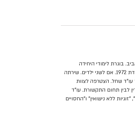
אוניברסיטת תל-אביב. בוגרת לימודי היחידה
לעיתונאות ותקשורת בהצטיינות, אוניברסיטת בר-אילן. ילידת 1972. אם לשני ילדים. שירתה
ו"ד שחל. הצטרפה לצוות
ורכת דין לבין תחום התקשורת. עו"ד
זוגיות ללא נישואין" ו"החסויים