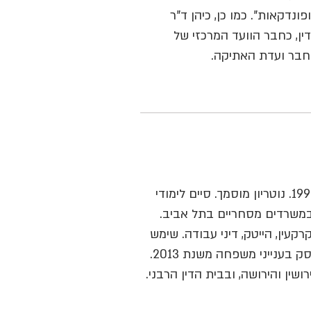
פונדקאות". כמו כן, כיהן ד"ר
ין, כחבר הוועד המרכזי של
וחבר ועדת האתיקה.
יליד ישראל 1962, חבר לשכת עורכי הדין בישראל משנת 1997. נוטריון מוסמך. סיים לימודי
וניברסיטת UK, ESSEX. התמחה במשרדים מסחריים בתל אביב.
קעין, הייטק, דיני עבודה. שימש
כיועץ משפטי פנימי בחברות פיננסיות ובחברות הייטק. עוסק בענייני משפחה משנת 2013.
ין והירושה, ובבית הדין הרבני.