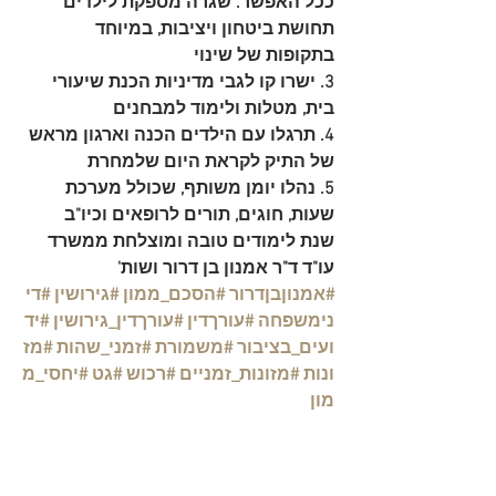
ככל האפשר. שגרה מספקת לילדים 
תחושת ביטחון ויציבות, במיוחד 
בתקופות של שינוי
3. ישרו קו לגבי מדיניות הכנת שיעורי 
בית, מטלות ולימוד למבחנים
4. תרגלו עם הילדים הכנה וארגון מראש 
של התיק לקראת היום שלמחרת
5. נהלו יומן משותף, שכולל מערכת 
שעות, חוגים, תורים לרופאים וכיו"ב
שנת לימודים טובה ומוצלחת ממשרד 
עו"ד ד"ר אמנון בן דרור ושות'
#אמנוןבןדרור
#הסכם_ממון
#גירושין
#די
נימשפחה
#עורךדין
#עורךדין_גירושין
#יד
ועים_בציבור
#משמורת
#זמני_שהות
#מז
ונות
#מזונות_זמניים
#רכוש
#גט
#יחסי_מ
מון