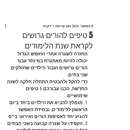
משרד משפחה גירושין וידועים
בציבור ד"ר אמנון בן דרור ושות'
8 בספט׳ 2024
זמן קריאה 1 דקות
5 טיפים להורים גרושים
לקראת שנת הלימודים
החזרה לשגרה אחרי החופש הגדול 
יכולה להיות מאתגרת במיוחד עבור 
הורים גרושים ועבור הילדים שחולקים 
שני בתים.
כדי להקל ולהבטיח התחלה חלקה לשנה 
החדשה, הכנו עבורכם 5 טיפים 
שימושיים:
1. מומלץ להביא את הילדים ביחד ביום 
הראשון ללימודים, ובמידת האפשר 
להגיע יחד לאסיפות הורים ואירועי בי"ס
2. הקפידו על שגרה קבועה בשני הבתים 